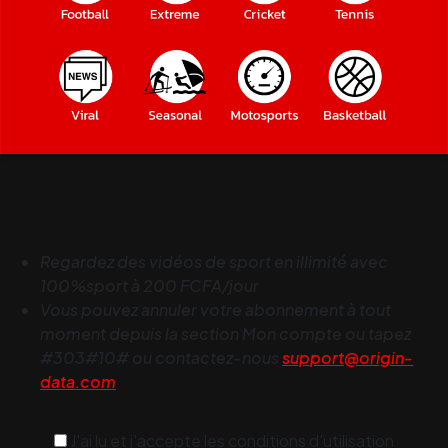
Regardez des vidéos de sport en illimité avec
100%sport à 200 FCFA/jour
Vous pouvez annuler votre abonnement à tout
moment depuis la section Mon compte ou tapez
#303#10# ou contactez-nous
support@origin-
data.com
J'ai lu et j'accepte les conditions d'utilisation